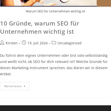
Warum SEO für Unternehmen wichtig ist
10 Gründe, warum SEO für
Unternehmen wichtig ist
Beitrags-
Beitrag
Beitrags-
Kirsten
19. Juli 2024
Uncategorized
Autor:
veröffentlicht:
Kategorie:
Du führst dein eignes Unternehmen oder bist solo-selbstständig
und weißt nicht, ob SEO für dich relevant ist? Welche Gründe für
dieses Marketing-Instrument sprechen, das klären wir in diesem
Artikel.
10
Weiterlesen
Gründe,
Warum
SEO
Für
Unternehmen
Wichtig
Ist