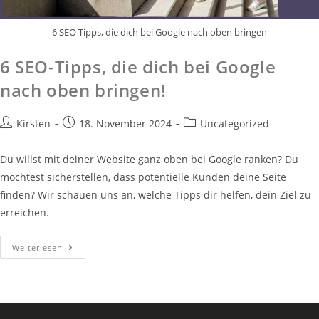
6 SEO Tipps, die dich bei Google nach oben bringen
6 SEO-Tipps, die dich bei Google
nach oben bringen!
Beitrags-
Beitrag
Beitrags-
Kirsten
18. November 2024
Uncategorized
Autor:
veröffentlicht:
Kategorie:
Du willst mit deiner Website ganz oben bei Google ranken? Du
möchtest sicherstellen, dass potentielle Kunden deine Seite
finden? Wir schauen uns an, welche Tipps dir helfen, dein Ziel zu
erreichen.
6
Weiterlesen
SEO-
Tipps,
Die
Dich
Bei
Google
Nach