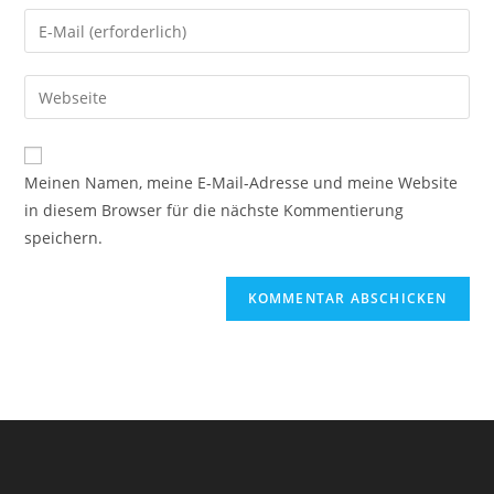
Namen
Gib
oder
deine
Benutzernamen
E-
Gib
zum
Mail-
deine
Kommentieren
Adresse
Website-
ein
zum
URL
Meinen Namen, meine E-Mail-Adresse und meine Website
Kommentieren
ein
in diesem Browser für die nächste Kommentierung
ein
(optional)
speichern.