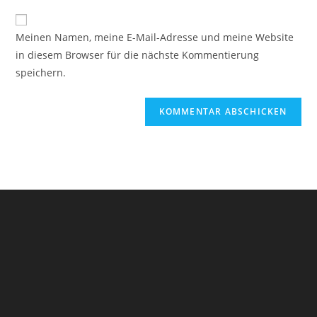
Adresse
Website-
ein
zum
URL
Meinen Namen, meine E-Mail-Adresse und meine Website
Kommentieren
ein
in diesem Browser für die nächste Kommentierung
ein
(optional)
speichern.