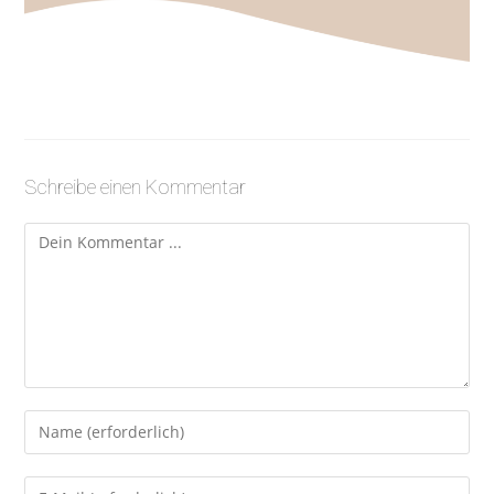
Schreibe einen Kommentar
Kommentieren
Gib
deinen
Namen
Gib