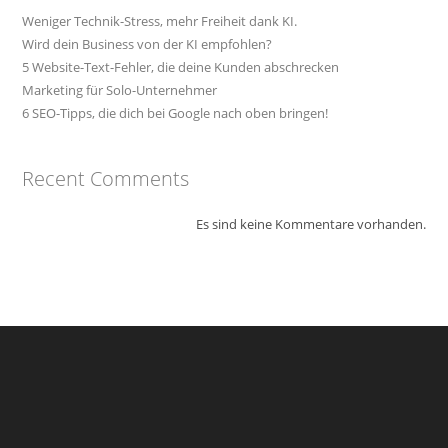
Weniger Technik-Stress, mehr Freiheit dank KI.
Wird dein Business von der KI empfohlen?
5 Website-Text-Fehler, die deine Kunden abschrecken
Marketing für Solo-Unternehmer
6 SEO-Tipps, die dich bei Google nach oben bringen!
Recent Comments
Es sind keine Kommentare vorhanden.