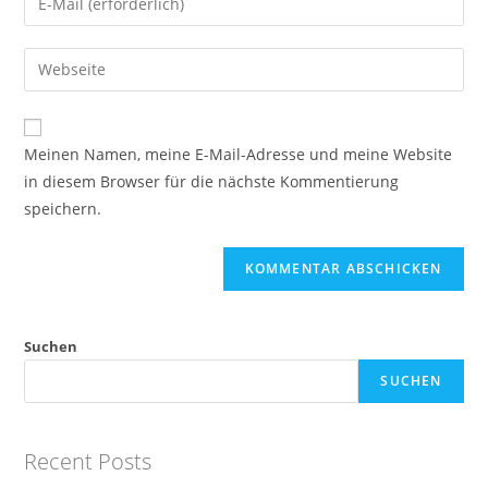
oder
deine
Benutzernamen
E-
Gib
zum
Mail-
deine
Kommentieren
Adresse
Website-
ein
zum
URL
Meinen Namen, meine E-Mail-Adresse und meine Website
Kommentieren
ein
in diesem Browser für die nächste Kommentierung
ein
(optional)
speichern.
Suchen
SUCHEN
Recent Posts