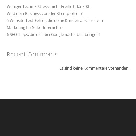
Weniger Technik-Stress, mehr Freiheit dank KI.
Wird dein Business von der KI empfohlen?
5 Website-Text-Fehler, die deine Kunden abschrecken
Marketing für Solo-Unternehmer
6 SEO-Tipps, die dich bei Google nach oben bringen!
Recent Comments
Es sind keine Kommentare vorhanden.