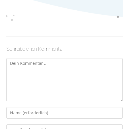
Schreibe einen Kommentar
Kommentieren
Gib
deinen
Namen
Gib