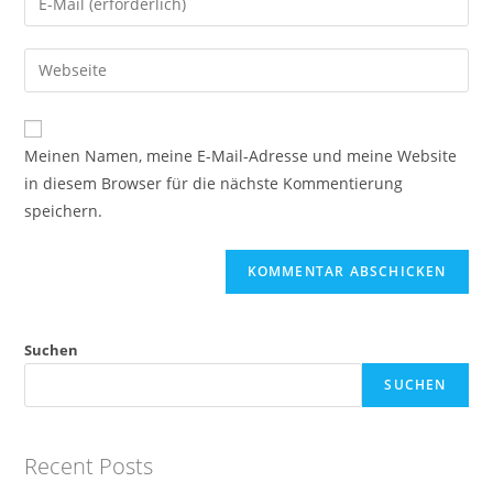
oder
deine
Benutzernamen
E-
Gib
zum
Mail-
deine
Kommentieren
Adresse
Website-
ein
zum
URL
Meinen Namen, meine E-Mail-Adresse und meine Website
Kommentieren
ein
in diesem Browser für die nächste Kommentierung
ein
(optional)
speichern.
Suchen
SUCHEN
Recent Posts