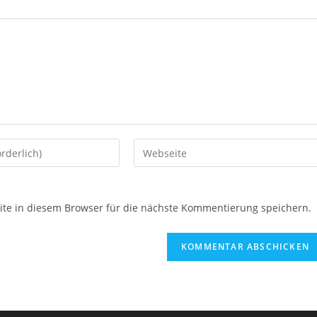
Gib
deine
Website-
URL
e in diesem Browser für die nächste Kommentierung speichern.
ein
(optional)
en