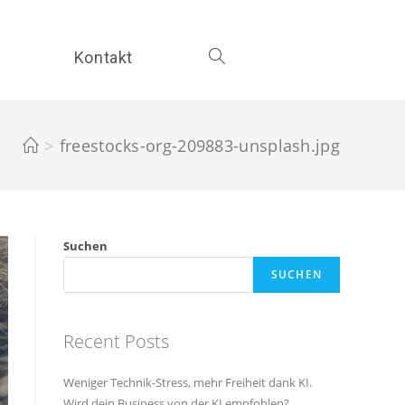
Kontakt
Toggle
website
>
freestocks-org-209883-unsplash.jpg
search
Suchen
SUCHEN
Recent Posts
Weniger Technik-Stress, mehr Freiheit dank KI.
Wird dein Business von der KI empfohlen?