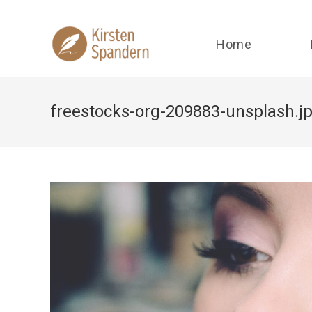
Zum
Inhalt
springen
Home
freestocks-org-209883-unsplash.j