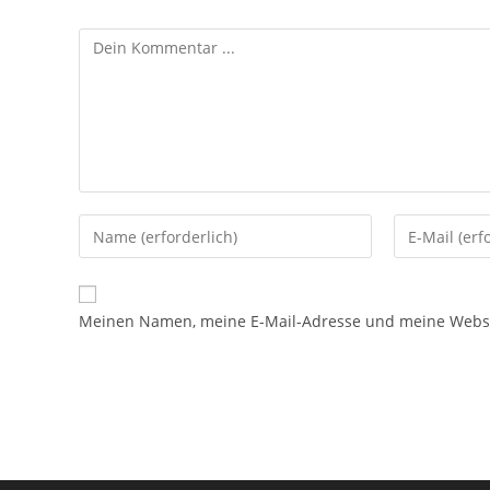
Kommentieren
Gib
Gib
deinen
deine
Namen
E-
oder
Mail-
Meinen Namen, meine E-Mail-Adresse und meine Websit
Benutzernamen
Adresse
zum
zum
Kommentieren
Kommentier
ein
ein