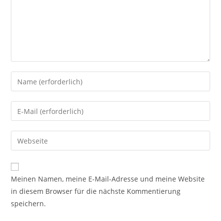
Gib
deinen
Namen
Gib
oder
deine
Benutzernamen
E-
Gib
zum
Mail-
deine
Kommentieren
Adresse
Website-
ein
zum
URL
Meinen Namen, meine E-Mail-Adresse und meine Website
Kommentieren
ein
in diesem Browser für die nächste Kommentierung
ein
(optional)
speichern.