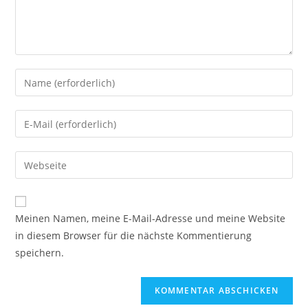
Gib
deinen
Namen
Gib
oder
deine
Benutzernamen
E-
Gib
zum
Mail-
deine
Kommentieren
Adresse
Website-
ein
zum
URL
Meinen Namen, meine E-Mail-Adresse und meine Website
Kommentieren
ein
in diesem Browser für die nächste Kommentierung
ein
(optional)
speichern.