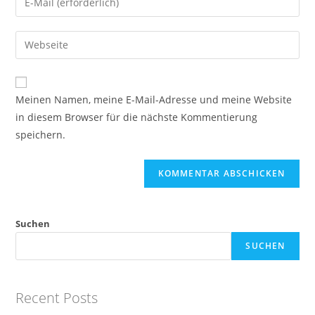
oder
deine
Benutzernamen
E-
Gib
zum
Mail-
deine
Kommentieren
Adresse
Website-
ein
zum
URL
Meinen Namen, meine E-Mail-Adresse und meine Website
Kommentieren
ein
in diesem Browser für die nächste Kommentierung
ein
(optional)
speichern.
Suchen
SUCHEN
Recent Posts