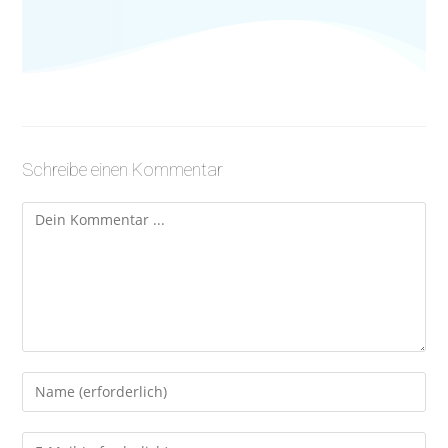
Schreibe einen Kommentar
Kommentieren
Gib
deinen
Namen
Gib