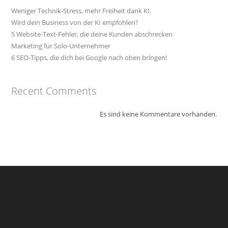
Weniger Technik-Stress, mehr Freiheit dank KI.
Wird dein Business von der KI empfohlen?
5 Website-Text-Fehler, die deine Kunden abschrecken
Marketing für Solo-Unternehmer
6 SEO-Tipps, die dich bei Google nach oben bringen!
Recent Comments
Es sind keine Kommentare vorhanden.